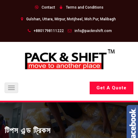
Contact
Terms and Conditions
Gulshan, Uttara, Mirpur, Motijheel, Moh.Pur, Malibagh
+8801798111222
info@packnshift.com
Get A Quote
Toggle
navigation
টিপস এন্ড ট্রিকস