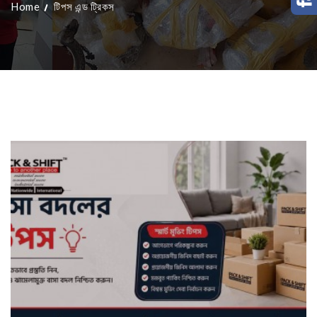
Home
টিপস এন্ড ট্রিকস