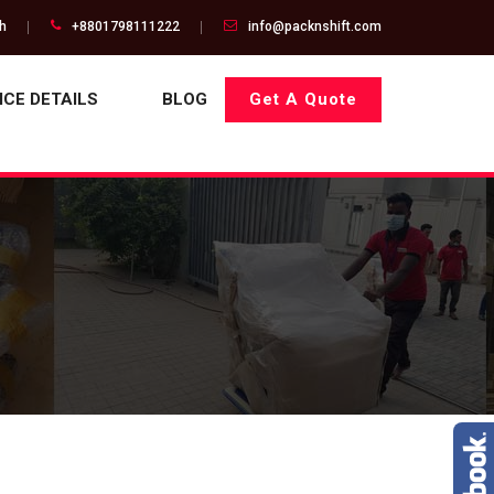
gh
+8801798111222
info@packnshift.com
ICE DETAILS
BLOG
Get A Quote