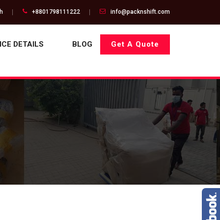
gh
+8801798111222
info@packnshift.com
ICE DETAILS
BLOG
Get A Quote