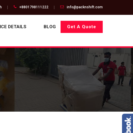
gh
+8801798111222
info@packnshift.com
ICE DETAILS
BLOG
Get A Quote