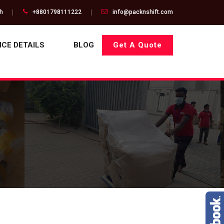
gh
+8801798111222
info@packnshift.com
ICE DETAILS
BLOG
Get A Quote