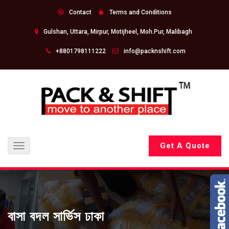
Contact
Terms and Conditions
Gulshan, Uttara, Mirpur, Motijheel, Moh.Pur, Malibagh
+8801798111222
info@packnshift.com
Get A Quote
Toggle
navigation
বাসা বদল সার্ভিস ঢাকা