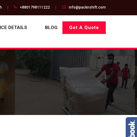
gh
+8801798111222
info@packnshift.com
ICE DETAILS
BLOG
Get A Quote