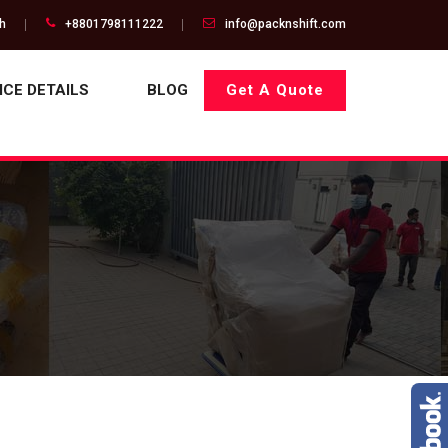
gh
+8801798111222
info@packnshift.com
ICE DETAILS
BLOG
Get A Quote