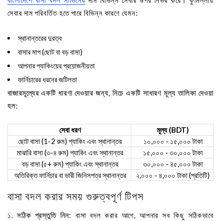
বাংলাদেশে বাসা বদল সার্ভিসের
দাম বিভিন্ন সেবার উপর নির্ভর করে। কুমিল্লায়
সেবার দাম পরিবর্তিত হতে পারে বিভিন্ন কারণে যেমন:
স্থানান্তরের দুরত্ব
বাসার মাপ (ছোট বা বড় বাসা)
আপনার প্যাকিংয়ের প্রয়োজনীয়তা
ফার্নিচারের ধরনের জটিলতা
বাজারমূল্যের একটি ধারণা দেওয়ার জন্য, নিচে একটি সাধারণ মূল্য তালিকা দেওয়া
হল
:
সেবা ধরণ
মূল্য (BDT)
ছোট বাসা (1-2 রুম) প্যাকিং এবং স্থানান্তর
১০,০০০ - ১৫,০০০ টাকা
মাঝারি বাসা (৩-৪ রুম) প্যাকিং এবং স্থানান্তর
১৫,০০০ - ৩০,০০০ টাকা
বড় বাসা (৫+ রুম) প্যাকিং এবং স্থানান্তর
৩০,০০০ - ৪৫,০০০ টাকা
অতিরিক্ত ফার্নিচার বা ভারী জিনিসপত্র স্থানান্তর
২,০০০ - ৪,০০০ টাকা (প্রতিটি)
বাসা বদল করার সময় গুরুত্বপূর্ণ টিপস
১.
সঠিক প্রস্তুতি নিন
: বাসা বদল করার আগে, আপনার সব কিছু সঠিকভাবে