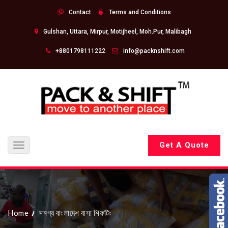
Contact
Terms and Conditions
Gulshan, Uttara, Mirpur, Motijheel, Moh.Pur, Malibagh
+8801798111222
info@packnshift.com
Get A Quote
Toggle
navigation
Home
সমগ্র বাংলাদেশ বাসা শিফটিং