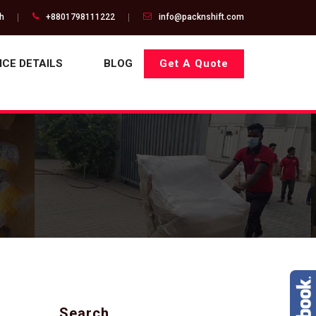
gh
+8801798111222
info@packnshift.com
ICE DETAILS
BLOG
Get A Quote
Search