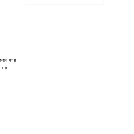
ং করার সময়
া যায়।