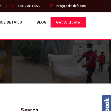
gh
+8801798111222
info@packnshift.com
ICE DETAILS
BLOG
Get A Quote
Search